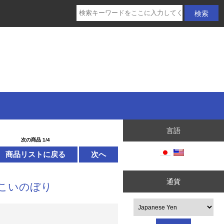
言語
次の商品 1/4
商品リストに戻る
次へ
通貨
こいのぼり
選択して下さい。