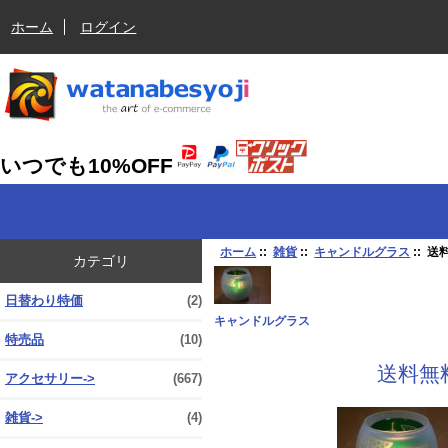
ホーム
ログイン
いつでも10%OFF
ホーム
::
雑貨
::
キャンドルグラス
:: 
カテゴリ
日替わり特価
(2)
キャンドルグラス
特売品
(10)
送料無
アクセサリー->
(667)
雑貨
->
(4)