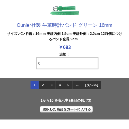
Ounier社製 牛革時計バンド グリーン 16mm
サイズ バンド幅：16mm 美錠内側:1.5cm 美錠外側：2.0cm 12時側につけ
るバンド全長:9cm...
￥693
追加：
1
2
3
4
5
...
[次へ >>]
1
から
10
を表示中 (商品の数:
73
)