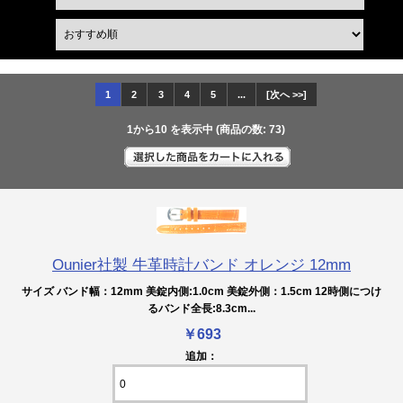
1
2
3
4
5
...
[次へ >>]
1
から
10
を表示中 (商品の数:
73
)
Ounier社製 牛革時計バンド オレンジ 12mm
サイズ バンド幅：12mm 美錠内側:1.0cm 美錠外側：1.5cm 12時側につけ
るバンド全長:8.3cm...
￥693
追加：