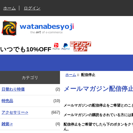
ホーム
ログイン
いつでも10%OFF
ホーム
:: 配信停止
カテゴリ
メールマガジン配信停
日替わり特価
(2)
特売品
(10)
メールマガジンの配信停止をご希望とのこ
アクセサリー->
(667)
メールマガジンの購読をされている方には
雑貨->
(4)
配信停止をご希望でしたら下のボタンをク
ん。